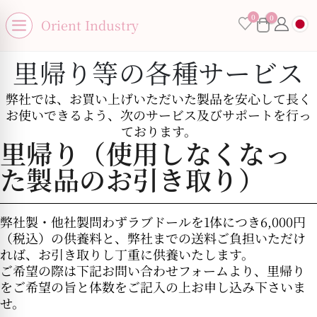
se menu
0
0
×
Orient Industry
Open menu
里帰り等の各種サービス
弊社では、お買い上げいただいた製品を安心して長く
お使いできるよう、次のサービス及びサポートを行っ
No products in the cart.
ております。
里帰り（使用しなくなっ
た製品のお引き取り）
弊社製・他社製問わずラブドールを1体につき6,000円
（税込）の供養料と、弊社までの送料ご負担いただけ
れば、お引き取りし丁重に供養いたします。
ご希望の際は下記お問い合わせフォームより、里帰り
をご希望の旨と体数をご記入の上お申し込み下さいま
せ。