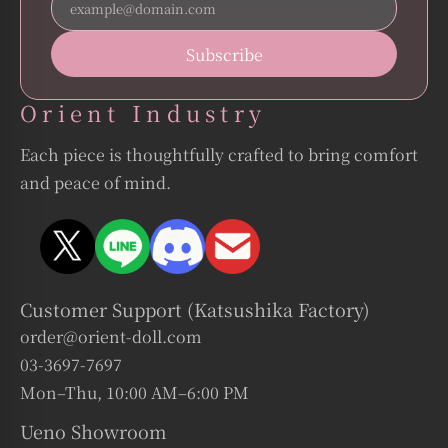
ご予約可能時間：10:00～19:00
⸻
■福岡サテライト店（&DOLL）
Orient Industry
5月4日（月）のみ休業とさせていただきます。
その他の日程は通常通り営業いたします。
Each piece is thoughtfully crafted to bring comfort
営業時間：14:00～20:00
and peace of mind.
⸻
各拠点ごとに異なる展示や雰囲気をお楽しみいただけますので、
この機会にぜひ足をお運びください。
※各店舗の詳細（所在地・アクセス等）につきましては、下記ペー
ジよりご確認いただけます。
Customer Support (Katsushika Factory)
👉 ショールーム一覧：
https://www.orient-doll.com/showroom/
order@orient-doll.com
お客様には一部ご不便をおかけいたしますが、何卒ご理解賜ります
03-3697-7697
ようお願い申し上げます。
Mon–Thu, 10:00 AM–6:00 PM
皆様のご来店を心よりお待ちしております。
Ueno Showroom