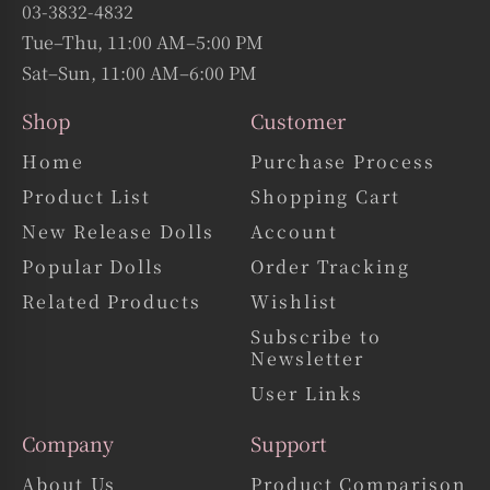
福岡サテライト店「&doll」オープンのお知らせ
03-3832-4832
2026.3.24
Tue–Thu, 11:00 AM–5:00 PM
Sat–Sun, 11:00 AM–6:00 PM
オリエント工業はこの度、
九州エリア
のお客様に実際の製品をご覧
いただける機会を拡充するため、
Shop
Customer
「&DOLL」
福岡サテライトショ
さまのご協力のもと、
Home
Purchase Process
ールーム
を開設いたしました。
Product List
Shopping Cart
本サテライト店は、
ドール
をはじめ、
アダルトトイ
やS
Mグッズ
、
ユ
New Release Dolls
Account
ーズドウェア
（古着）などを取り扱っており、幅広いニーズに対応
した空間となっております。
Popular Dolls
Order Tracking
また、九州で唯一、実物をご確認いただける店舗となっており、
Related Products
Wishlist
JR博多駅筑紫口より徒歩30秒というアクセスしやすい立地で、予約
Subscribe to
不要でご来店いただけます。
Newsletter
さらに、
当サテライト店で標準セットをご成約いただいた場合
、
User Links
《39,000円割引》
上野ショールームと同様に
を適用いたしま
Company
Support
す。
初めての方でも安心してご来店いただける環境を整えておりますの
About Us
Product Comparison