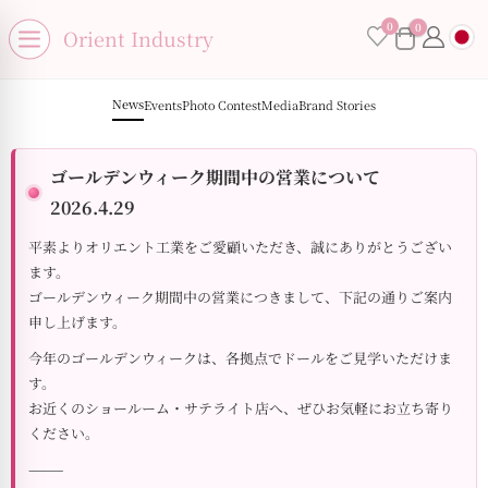
se menu
0
0
×
Orient Industry
Open menu
News
Events
Photo Contest
Media
Brand Stories
ゴールデンウィーク期間中の営業について
No products in the cart.
2026.4.29
平素よりオリエント工業をご愛顧いただき、誠にありがとうござい
ます。
ゴールデンウィーク期間中の営業につきまして、下記の通りご案内
申し上げます。
今年のゴールデンウィークは、各拠点でドールをご見学いただけま
す。
お近くのショールーム・サテライト店へ、ぜひお気軽にお立ち寄り
ください。
⸻