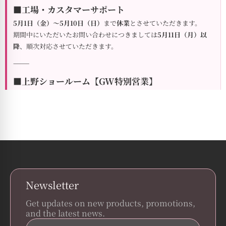
■工場・カスタマーサポート
5月1日（金）～5月10日（日）
まで
休業
とさせていただきます。
期間中にいただいたお問い合わせにつきましては
5月11日（月）以
降
、順次対応させていただきます。
⸻
■上野ショールーム【GW特別営業】
ゴールデンウィーク期間中は定休日を設けず、全日営業いたしま
す。
isits Home
【営業期間】
5月1日（金）～5月10日（日）
【営業時間】
11:00～18:00
普段はお越しいただけない方も、この機会にぜひご来場ください。
撮影も可能となっておりますので、ゆっくりとご覧いただけます。
⸻
Newsletter
■関西サテライト店（夢倉庫 伊丹店）
Get updates on new products, promotions,
通常通り営業いたします。（毎週金曜日のみ定休）
and the latest news.
※２階のみ前日までの事前予約制