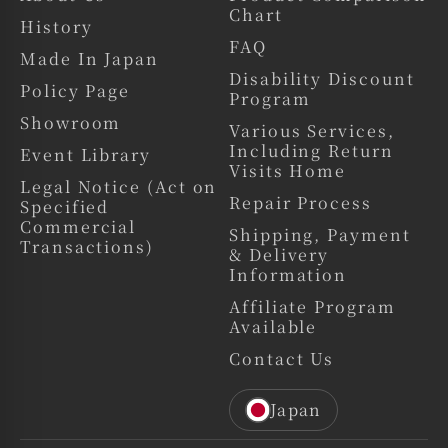
Chart
で、
History
ぜひこの機会に実際の質感や魅力をご体感ください。
FAQ
Made In Japan
⸻
Disability Discount
Policy Page
Program
■ 店舗情報
Showroom
Various Services,
&DOLL（アンドール）
Including Return
Event Library
住所：福岡県福岡市博多区博多駅中央街6-11-403
Visits Home
TEL：092-402-8210
Legal Notice (Act on
Repair Process
Specified
⸻
Commercial
Shipping, Payment
Transactions)
■ アクセス
& Delivery
Information
・JR「博多駅」筑紫口より徒歩30秒
Affiliate Program
⸻
Available
■ 営業時間
Contact Us
14:00～20:00（不定休）
Japan
⸻
■&doll webサイト