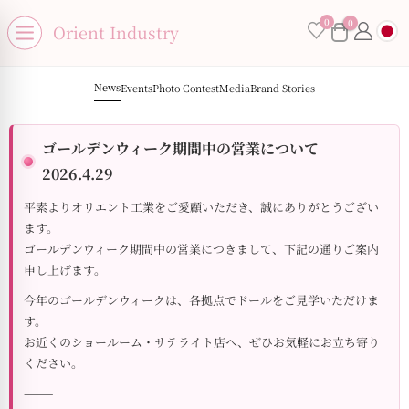
se menu
0
0
×
Orient Industry
Open menu
News
Events
Photo Contest
Media
Brand Stories
ゴールデンウィーク期間中の営業について
No products in the cart.
2026.4.29
平素よりオリエント工業をご愛顧いただき、誠にありがとうござい
ます。
ゴールデンウィーク期間中の営業につきまして、下記の通りご案内
申し上げます。
今年のゴールデンウィークは、各拠点でドールをご見学いただけま
す。
お近くのショールーム・サテライト店へ、ぜひお気軽にお立ち寄り
ください。
⸻