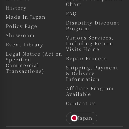
Chart
で、
History
ぜひこの機会に実際の質感や魅力をご体感ください。
FAQ
Made In Japan
⸻
Disability Discount
Policy Page
Program
■ 店舗情報
Showroom
Various Services,
&DOLL（アンドール）
Including Return
Event Library
住所：福岡県福岡市博多区博多駅中央街6-11-403
Visits Home
TEL：092-402-8210
Legal Notice (Act on
Repair Process
Specified
⸻
Commercial
Shipping, Payment
Transactions)
■ アクセス
& Delivery
Information
・JR「博多駅」筑紫口より徒歩30秒
Affiliate Program
⸻
Available
■ 営業時間
Contact Us
14:00～20:00（不定休）
Japan
⸻
■&doll webサイト