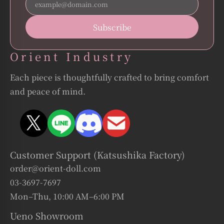
ご予約可能時間：10:00～19:00
⸻
■福岡サテライト店（&DOLL）
Orient Industry
5月4日（月）のみ休業とさせていただきます。
その他の日程は通常通り営業いたします。
Each piece is thoughtfully crafted to bring comfort
営業時間：14:00～20:00
and peace of mind.
⸻
各拠点ごとに異なる展示や雰囲気をお楽しみいただけますので、
この機会にぜひ足をお運びください。
※各店舗の詳細（所在地・アクセス等）につきましては、下記ペー
ジよりご確認いただけます。
Customer Support (Katsushika Factory)
👉 ショールーム一覧：
https://www.orient-doll.com/showroom/
order@orient-doll.com
お客様には一部ご不便をおかけいたしますが、何卒ご理解賜ります
03-3697-7697
ようお願い申し上げます。
Mon–Thu, 10:00 AM–6:00 PM
皆様のご来店を心よりお待ちしております。
Ueno Showroom