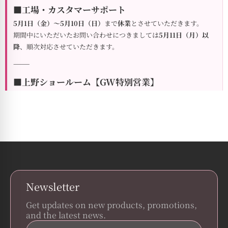
■工場・カスタマーサポート
5月1日（金）～5月10日（日）
まで
休業
とさせていただきます。
期間中にいただいたお問い合わせにつきましては
5月11日（月）以
降
、順次対応させていただきます。
⸻
■上野ショールーム【GW特別営業】
ゴールデンウィーク期間中は定休日を設けず、全日営業いたしま
す。
isits Home
【営業期間】
5月1日（金）～5月10日（日）
【営業時間】
11:00～18:00
普段はお越しいただけない方も、この機会にぜひご来場ください。
撮影も可能となっておりますので、ゆっくりとご覧いただけます。
⸻
Newsletter
■関西サテライト店（夢倉庫 伊丹店）
Get updates on new products, promotions,
通常通り営業いたします。（毎週金曜日のみ定休）
and the latest news.
※２階のみ前日までの事前予約制