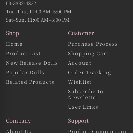
福岡サテライト店「&doll」オープンのお知らせ
03-3832-4832
2026.3.24
Tue–Thu, 11:00 AM–5:00 PM
Sat–Sun, 11:00 AM–6:00 PM
オリエント工業はこの度、
九州エリア
のお客様に実際の製品をご覧
いただける機会を拡充するため、
Shop
Customer
「&DOLL」
福岡サテライトショ
さまのご協力のもと、
Home
Purchase Process
ールーム
を開設いたしました。
Product List
Shopping Cart
本サテライト店は、
ドール
をはじめ、
アダルトトイ
やS
Mグッズ
、
ユ
New Release Dolls
Account
ーズドウェア
（古着）などを取り扱っており、幅広いニーズに対応
した空間となっております。
Popular Dolls
Order Tracking
また、九州で唯一、実物をご確認いただける店舗となっており、
Related Products
Wishlist
JR博多駅筑紫口より徒歩30秒というアクセスしやすい立地で、予約
Subscribe to
不要でご来店いただけます。
Newsletter
さらに、
当サテライト店で標準セットをご成約いただいた場合
、
User Links
《39,000円割引》
上野ショールームと同様に
を適用いたしま
Company
Support
す。
初めての方でも安心してご来店いただける環境を整えておりますの
About Us
Product Comparison